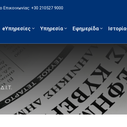
 Επικοινωνίας: +30 210527 9000
eΥπηρεσίες
Υπηρεσία
Εφημερίδα
Ιστορί
Δ.Ι.Τ.