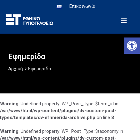
Επικοινωνία
Αρχική
Αν
eΥπηρεσίες
Υπηρεσία
Εφημερίδα
Εφημερίδα
Αρχική
Εφημερίδα
Ιστορία-
Μουσείο
Ανακοινώσεις
Warning
: Undefined property: WP_Post_Type::$term_id in
/var/www/html/wp-content/plugins/dv-custom-post-
Δημιουργικό
types/templates/dv-efhmerida-archive.php
on line
8
Warning
: Undefined property: WP_Post_Type::$taxonomy in
/var/www/html/wp-content/plugins/dv-custom-post-